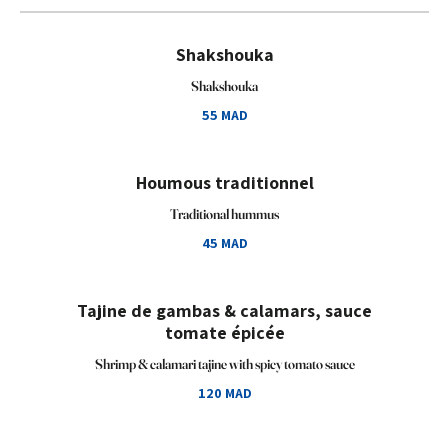
Shakshouka
Shakshouka
55 MAD
Houmous traditionnel
Traditional hummus
45 MAD
Tajine de gambas & calamars, sauce
tomate épicée
Shrimp & calamari tajine with spicy tomato sauce
120 MAD