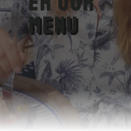
er Our
MENU